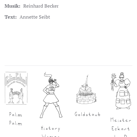
Musik:
Reinhard Becker
Text:
Annette Seibt
Goldstaub
Palim
Meister
Palim
History
Eckart
Woman