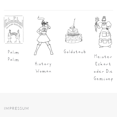
Goldstaub
Palim
Meister
Palim
History
Eckart
Woman
oder Die
Gemüsepr
IMPRESSUM