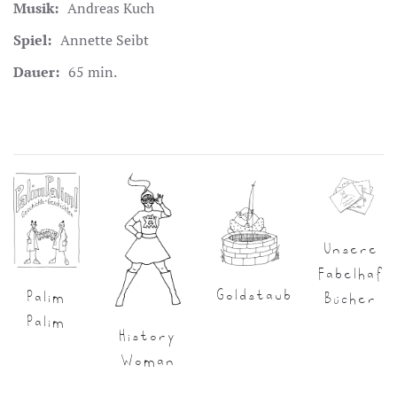
Musik:
Andreas Kuch
Spiel:
Annette Seibt
Dauer:
65 min.
Unsere
Fabelhaft
Goldstaub
Palim
Bücher
Palim
History
Woman